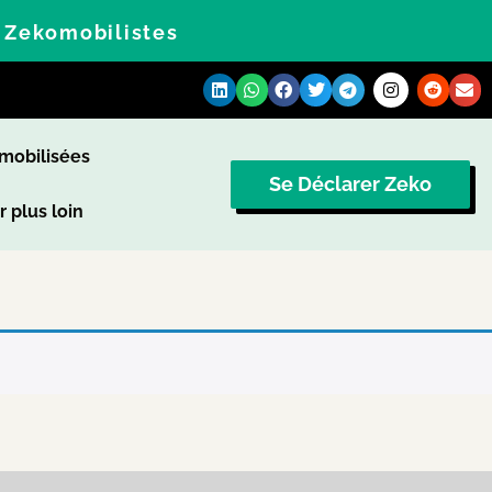
s Zekomobilistes
omobilisées
Se Déclarer Zeko
r plus loin