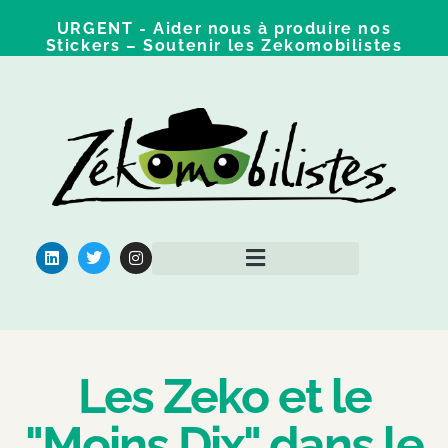
URGENT - Aider nous à produire nos
Stickers – Soutenir les Zekomobilistes
Qui sommes nous ?
Pour aller plus loin
Les Zeko et le
"Moins Dix" dans le