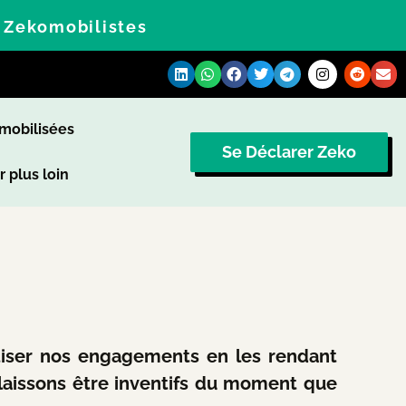
s Zekomobilistes
omobilisées
Se Déclarer Zeko
r plus loin
tiser nos engagements en les rendant
 laissons être inventifs du moment que