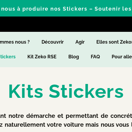
nous à produire nos Stickers – Soutenir le
ommes nous ?
Découvrir
Agir
Elles sont Zek
Stickers
Kit Zeko RSE
Blog
FAQ
Pour alle
Kits Stickers
ant notre démarche et permettant de concré
ez naturellement votre voiture mais nous vous