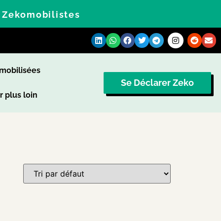
s Zekomobilistes
omobilisées
Se Déclarer Zeko
r plus loin