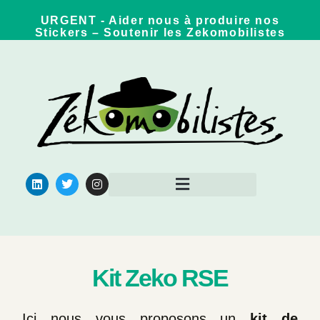
URGENT - Aider nous à produire nos
Stickers – Soutenir les Zekomobilistes
Qui sommes nous ?
Pour aller plus loin
Kit Zeko RSE
Ici nous vous proposons un
kit de