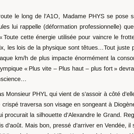
toroute le long de l’A1O, Madame PHYS se pose s
cules lui rappelle (déformation professionnelle) que
oute cette énergie utilisée pour vaincre le frott
x, les lois de la physique sont têtues…Tout juste p
chaque km/h de plus impacte énormément la cons
lympique « Plus vite – Plus haut – plus fort » devra
onscience…
 Monsieur PHYL qui vient de s’assoir à côté d’elle,
re crispé traversa son visage en songeant à Diogè
i procurait la silhouette d’Alexandre le Grand. Regar
s d’août. Mais bon, pressé d’arriver en Vendée, il s