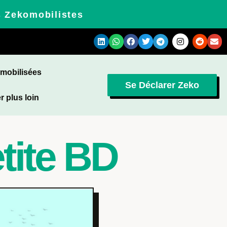
s Zekomobilistes
omobilisées
Se Déclarer Zeko
r plus loin
etite BD