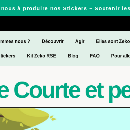
nous à produire nos Stickers – Soutenir le
ommes nous ?
Découvrir
Agir
Elles sont Zek
Stickers
Kit Zeko RSE
Blog
FAQ
Pour alle
e Courte et p