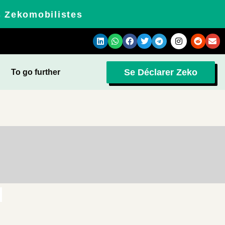
s Zekomobilistes
Se Déclarer Zeko
To go further