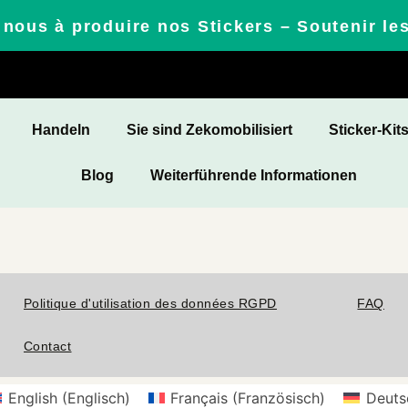
nous à produire nos Stickers – Soutenir le
Handeln
Sie sind Zekomobilisiert
Sticker-Kit
Blog
Weiterführende Informationen
Politique d'utilisation des données RGPD
FAQ
Contact
English
(
Englisch
)
Français
(
Französisch
)
Deuts