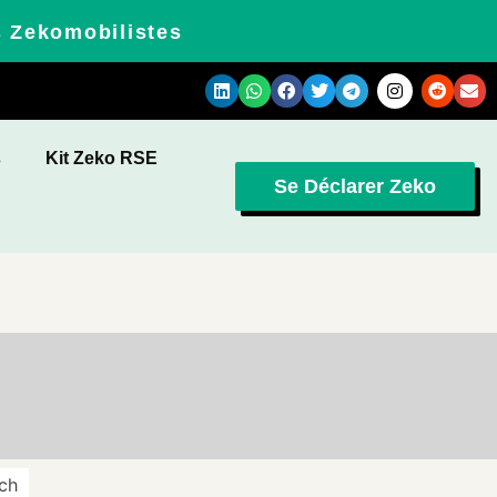
s Zekomobilistes
s
Kit Zeko RSE
Se Déclarer Zeko
ch