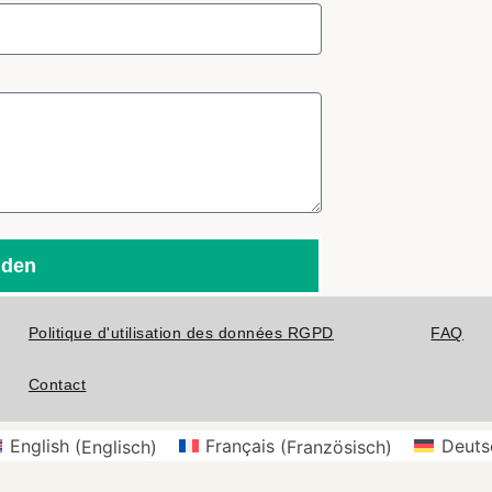
nden
Politique d'utilisation des données RGPD
FAQ
Contact
English
(
Englisch
)
Français
(
Französisch
)
Deuts