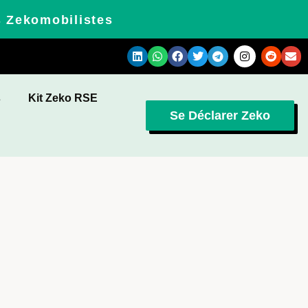
s Zekomobilistes
s
Kit Zeko RSE
Se Déclarer Zeko