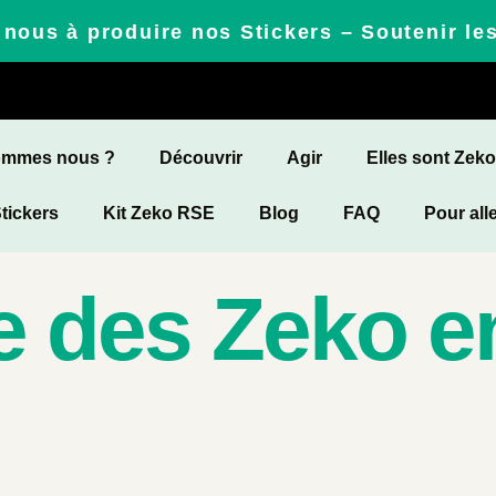
nous à produire nos Stickers – Soutenir le
ommes nous ?
Découvrir
Agir
Elles sont Zek
Stickers
Kit Zeko RSE
Blog
FAQ
Pour alle
e des Zeko e