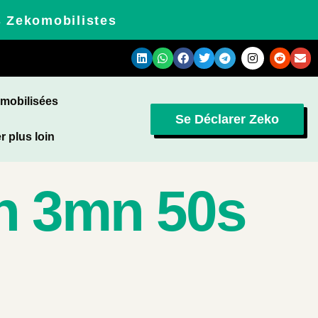
s Zekomobilistes
omobilisées
Se Déclarer Zeko
r plus loin
n 3mn 50s