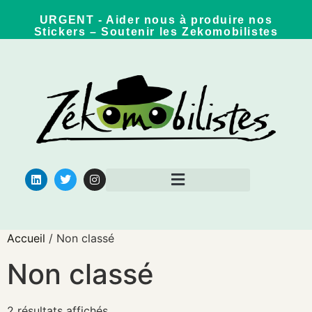
URGENT - Aider nous à produire nos
Stickers – Soutenir les Zekomobilistes
Qui sommes nous ?
Pour aller plus loin
Accueil
/ Non classé
Non classé
2 résultats affichés